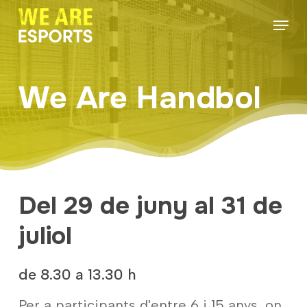
Skip
Menu
to
Close
main
Menu
content
We Are Handbol
Del 29 de juny al 31 de
juliol
de 8.30 a 13.30 h
Per a participants d'entre 6 i 15 anys, on